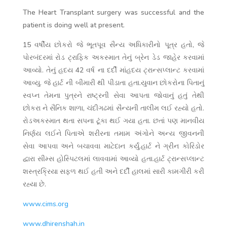
The Heart Transplant surgery was successful and the
patient is doing well at present.
15 વર્ષીય છોકરો જે ભૂતપૂવ સૈન્ય અધિકારીનો પૂત્ર હતો, જે
પોરબંદરમાં રોડ ટ્રાફિક અકસ્માત તેનું બ્રેન ડેડ જાહેર કરવામાં
આવ્યો. તેનું હદય 42 વર્ષ ના દર્દી માં
હદય ટ્રાન્સપ્લાન્ટ કરવામાં
આવ્યુ. જે હાર્ટ ની બીમારી થી પીડાતા હતા.
યુવાન છોકરોના પિતાનું
સ્વપ્ન તેમના પુત્રને રાષ્ટ્રની સેવા આપતા જોવાનું હતું તેથી
છોકરા ને સૈનિક શાળા, ચંદીગઢમાં સૈન્યની તાલીમ લઈ રહ્યો હતો.
રોડ
અકસ્માત થતા સપના ટૂંકા થઈ ગયા હતા. છતાં પણ માનવીય
નિર્ણય લઈને પિતાએ શરીરના તમામ અંગોને અન્ય જીવનની
સેવા આપવા અને બચાવવા માટે
દાન કર્યું.
હાર્ટ ને ગ્રીન કોરિડોર
દ્વારા સીમ્સ હોસ્પિટલમાં લાવવામાં આવ્યો હતા.
હાર્ટ ટ્રાન્સપ્લાન્ટ
શસ્ત્રક્રિયા સફળ થઈ હતી અને દર્દી હાલમાં સારી કામગીરી કરી
રહ્યા છે.
www.cims.org
www.dhirenshah.in