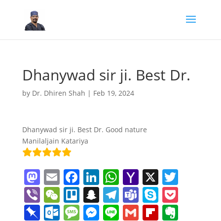
Dhanywad sir ji. Best Dr.
by
Dr. Dhiren Shah
|
Feb 19, 2024
Dhanywad sir ji. Best Dr. Good nature
Manilaljain Katariya
M
E
F
Li
W
Y
X
T
a
m
a
n
h
a
w
Vi
W
Tr
S
T
T
S
P
st
ai
c
k
at
h
itt
b
e
el
n
el
e
k
o
Pi
O
M
M
Li
G
Fl
E