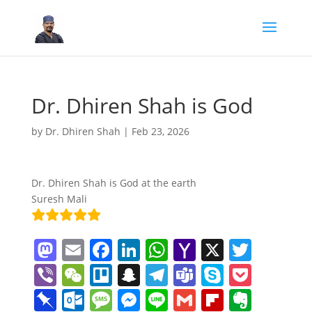
Dr. Dhiren Shah is God
by
Dr. Dhiren Shah
|
Feb 23, 2026
Dr. Dhiren Shah is God at the earth
Suresh Mali
M
E
F
Li
W
Y
X
T
a
m
a
n
h
a
w
Vi
W
Tr
S
T
T
S
P
st
ai
c
k
at
h
itt
b
e
el
n
el
e
k
o
Pi
O
M
M
Li
G
Fl
E