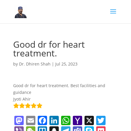
Good dr for heart
treatment.
by
Dr. Dhiren Shah
|
Jul 25, 2023
Good dr for heart treatment. Best facilities and
guidance
Jyoti Ahir
M
E
F
Li
W
Y
X
T
a
m
a
n
h
a
w
Vi
W
Tr
S
T
T
S
P