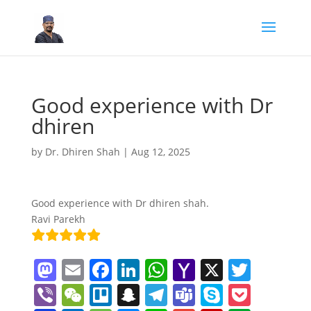
Good experience with Dr
dhiren
by
Dr. Dhiren Shah
|
Aug 12, 2025
Good experience with Dr dhiren shah.
Ravi Parekh
M
E
F
Li
W
Y
X
T
a
m
a
n
h
a
w
Vi
W
Tr
S
T
T
S
P