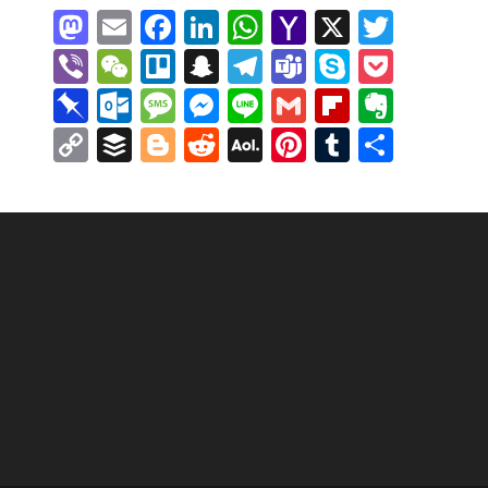
M
E
F
Li
W
Y
X
T
a
m
a
n
h
a
w
Vi
W
Tr
S
T
T
S
P
st
ai
c
k
at
h
itt
b
e
el
n
el
e
k
o
Pi
O
M
M
Li
G
Fl
E
o
l
e
e
s
o
er
er
C
lo
a
e
a
y
ck
n
ut
e
e
n
m
ip
v
C
B
Bl
R
A
Pi
T
S
d
b
dI
A
o
h
p
gr
m
p
et
b
lo
ss
ss
e
ai
b
er
o
uf
o
e
O
nt
u
h
o
o
n
p
M
at
c
a
s
e
o
o
a
e
l
o
n
p
f
g
d
L
er
m
ar
n
o
p
ai
h
m
ar
k.
g
n
ar
ot
y
er
g
di
M
e
bl
e
k
l
at
d
c
e
g
d
e
Li
er
t
ai
st
r
o
er
n
l
m
k