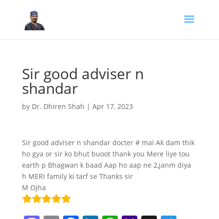
Sir good adviser n
shandar
by
Dr. Dhiren Shah
|
Apr 17, 2023
Sir good adviser n shandar docter # mai Ak dam thik
ho gya or sir ko bhut buoot thank you Mere liye tou
earth p Bhagwan k baad Aap ho aap ne 2,janm diya
h MERI family ki tarf se Thanks sir
M Ojha