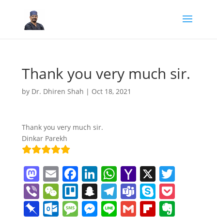
Thank you very much sir.
by
Dr. Dhiren Shah
|
Oct 18, 2021
Thank you very much sir.
Dinkar Parekh
M
E
F
Li
W
Y
X
T
a
m
a
n
h
a
w
Vi
W
Tr
S
T
T
S
P
st
ai
c
k
at
h
itt
b
e
el
n
el
e
k
o
Pi
O
M
M
Li
G
Fl
E