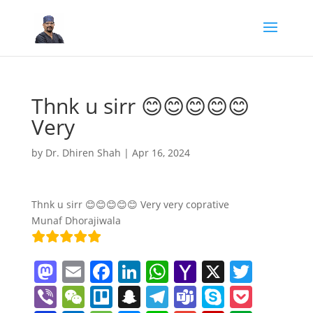
Thnk u sirr 😊😊😊😊😊
Very
by
Dr. Dhiren Shah
|
Apr 16, 2024
Thnk u sirr 😊😊😊😊😊 Very very coprative
Munaf Dhorajiwala
M
E
F
Li
W
Y
X
T
a
m
a
n
h
a
w
Vi
W
Tr
S
T
T
S
P