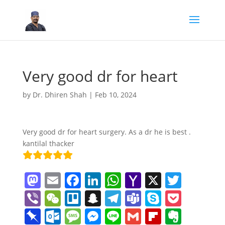
Very good dr for heart
by
Dr. Dhiren Shah
|
Feb 10, 2024
Very good dr for heart surgery. As a dr he is best .
kantilal thacker
M
E
F
Li
W
Y
X
T
a
m
a
n
h
a
w
Vi
W
Tr
S
T
T
S
P
st
ai
c
k
at
h
itt
b
e
el
n
el
e
k
o
Pi
O
M
M
Li
G
Fl
E